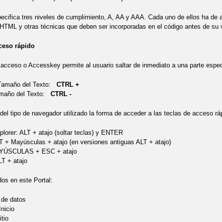
ifica tres niveles de cumplimiento, A, AA y AAA. Cada uno de ellos ha de a
HTML y otras técnicas que deben ser incorporadas en el código antes de su v
ceso rápido
acceso o Accesskey permite al usuario saltar de inmediato a una parte espec
 Tamaño del Texto:
CTRL +
amaño del Texto:
CTRL -
el tipo de navegador utilizado la forma de acceder a las teclas de acceso ráp
plorer: ALT + atajo (soltar teclas) y ENTER
LT + Mayúsculas + atajo (en versiones antiguas ALT + atajo)
YÚSCULAS + ESC + atajo
T + atajo
dos en este Portal:
 de datos
Inicio
tio