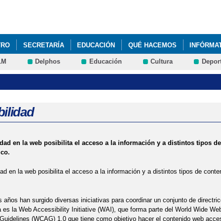
Pasar al
contenido
principal
TRO
SECRETARÍA
EDUCACIÓN
QUÉ HACEMOS
INFÓRMA
LM
Delphos
Educación
Cultura
Depor
COLAR 2026/2027
GUÍA-PARA-UN-USO-RESPONSABLE-DE-LAS-TE
DAD Y CONVIVENCIA 2024 - 25
PADLET DE ORIENTACIÓN EDUCATI
LABORAL
bilidad
idad en la web posibilita el acceso a la información y a distintos tipos
ico.
dad en la web posibilita el acceso a la información y a distintos tipos de con
s años han surgido diversas iniciativas para coordinar un conjunto de directric
es la Web Accessibility Initiative (WAI), que forma parte del World Wide W
 Guidelines (WCAG) 1.0 que tiene como objetivo hacer el contenido web acce