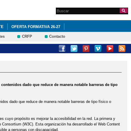
Search this site
Formulario de
búsqueda
TE
OFERTA FORMATIVA 26-27
tes
CRFP
Contacto
CNOLOGÍAS-DIGITALES
HORARIO CLASES 2026-27
VA
TALLER DE TÉCNICAS DE ESTUDIO
 de contenidos dado que reduce de manera notable barreras de tipo
tenidos dado que reduce de manera notable barreras de tipo físico o
es cuyo propósito es mejorar la accesibilidad en la red. La primera y
eb Consortium (W3C). Esta organización ha desarrollado el Web Content
sible a personas con discapacidad.