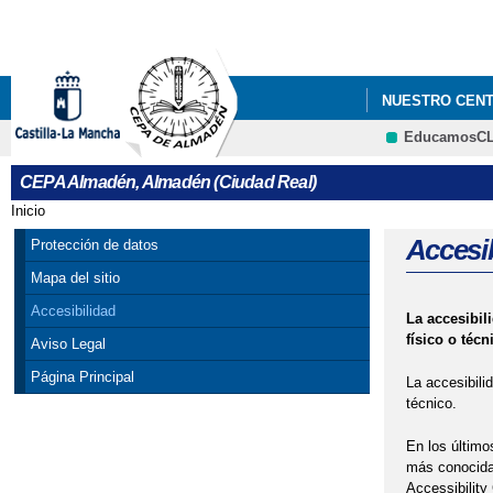
NUESTRO CEN
EducamosC
CALENDARIO ES
CEPA Almadén, Almadén (Ciudad Real)
PLAN DE IGUAL
Inicio
Se encuentra usted aquí
ORIENTACIÓN 
Accesi
Protección de datos
Mapa del sitio
Accesibilidad
La accesibil
físico o técn
Aviso Legal
Página Principal
La accesibili
técnico.
En los último
más conocida 
Accessibility